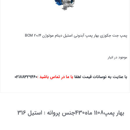
پمپ جت جکوزی بهار پمپ آبدونی استیل دینام موتوژن BCM 20/4
موجود در انبار
با عنایت به نوسانات قیمت لطفا
با ما در تماس باشید :
02188329460
بستن
بهار پمپ1108 ماه430جنس پروانه : استیل 316