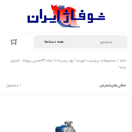
خانه
/ محصولات برچسب خورده “بهار پمپ1108 ماه430جنس پروانه : استیل
316”
صافی‌ها
پیشفرض
1 محصول