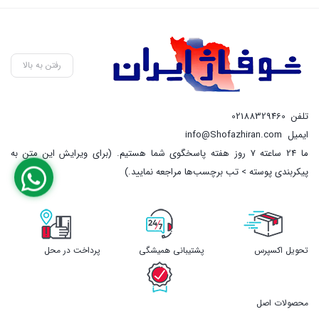
رفتن به بالا
تلفن
02188329460
ایمیل
info@Shofazhiran.com
ما 24 ساعته 7 روز هفته پاسخگوی شما هستیم. (برای ویرایش این متن به
پیکربندی پوسته > تب برچسب‌ها مراجعه نمایید.)
تحویل اکسپرس
پشتیبانی همیشگی
پرداخت در محل
محصولات اصل