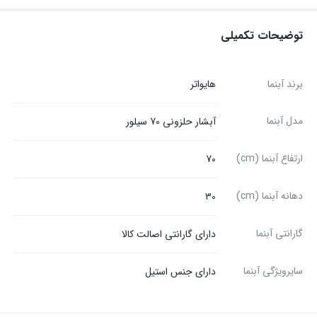
توضیحات تکمیلی
برند آبنما
هایواتر
مدل آبنما
آبشار حلزونی 70 سیلور
ارتفاع آبنما (cm)
70
دهانه آبنما (cm)
30
گارانتی آبنما
دارای گارانتی اصالت کالا
سایرویژگی آبنما
دارای جنس استیل