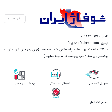
رفتن به بالا
تلفن
02188329460
ایمیل
info@Shofazhiran.com
ما 24 ساعته 7 روز هفته پاسخگوی شما هستیم. (برای ویرایش این متن به
پیکربندی پوسته > تب برچسب‌ها مراجعه نمایید.)
تحویل اکسپرس
پشتیبانی همیشگی
پرداخت در محل
محصولات اصل